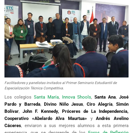
Facilitadores y panelistas invitados al Primer Seminario Estudiantil de
Especialización Técnica Competitiva.
Los colegios
Santa María
,
Innova Shools
,
Santa Ana
,
José
Pardo
y Barreda
,
Divino Niño Jesus
,
Ciro Alegría
,
Simón
Bolívar
,
John F. Kennedy, Próceres de La Independencia,
Cooperativo «Abelardo Alva Maurtua»
y
Andrés Avelino
Cáceres
, enviaron a sus mejores alumnos a esta primera
experiencia, que se desprende de los
Foros de Reflexión