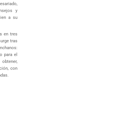
esariado,
onsejos y
cien a su
s en tres
urge tras
inchanos:
o para el
 obtener,
ción, con
ndas.