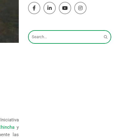
niciativa
Chincha
y
mente las