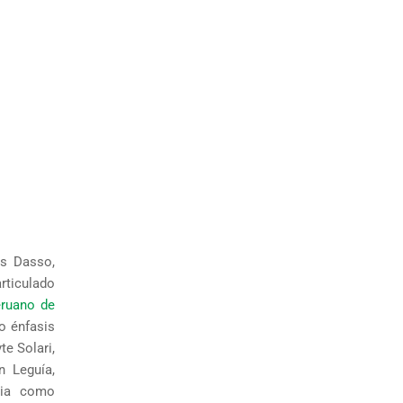
es Dasso,
articulado
eruano de
o énfasis
te Solari,
n Leguía,
ncia como