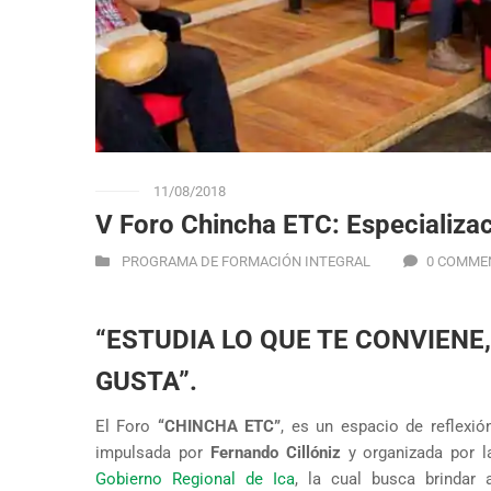
11/08/2018
V Foro Chincha ETC: Especializa
PROGRAMA DE FORMACIÓN INTEGRAL
0 COMME
“ESTUDIA LO QUE TE CONVIENE
GUSTA”.
El Foro
“CHINCHA ETC”
, es un espacio de reflexió
impulsada por
Fernando Cillóniz
y organizada por 
Gobierno Regional de Ica
, la cual busca brindar 