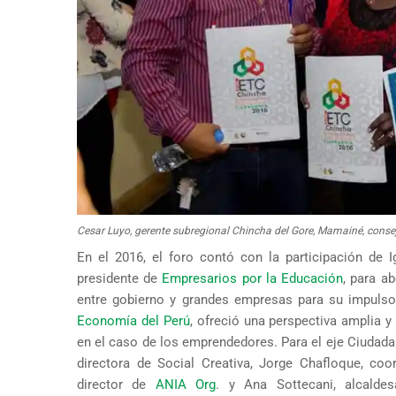
Cesar Luyo, gerente subregional Chincha del Gore, Mamainé, consejer
En el 2016, el foro contó con la participación de I
presidente de
Empresarios por la Educación
, para a
entre gobierno y grandes empresas para su impulso 
Economía del Perú
, ofreció una perspectiva amplia y
en el caso de los emprendedores. Para el eje Ciudadan
directora de Social Creativa, Jorge Chafloque, c
director de
ANIA Org
. y Ana Sottecani, alcalde