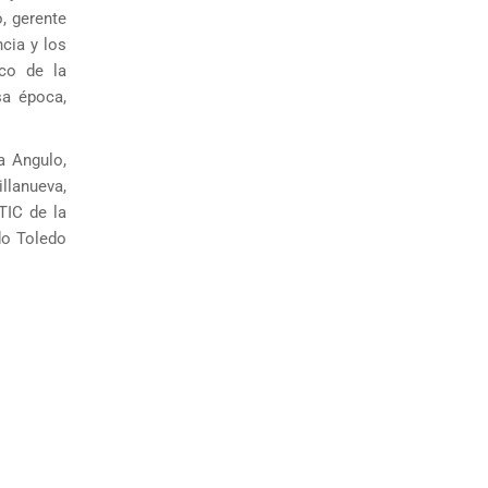
, gerente
ncia y los
ico de la
sa época,
a Angulo,
illanueva,
TIC de la
do Toledo