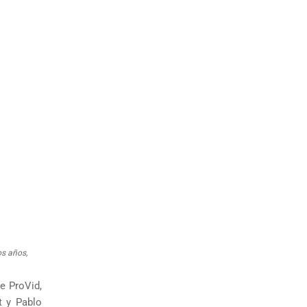
os años,
e ProVid,
t y Pablo