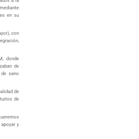
ados a la
 mediante
nes en su
yor), con
egración,
AM, donde
ozaban de
s de sano
alidad de
tuitos de
 queremos
 apoyar y