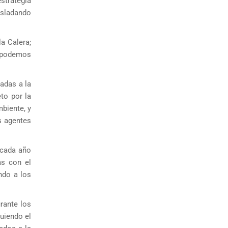
strategia
rasladando
a Calera;
e podemos
eadas a la
to por la
biente, y
s agentes
 cada año
as con el
ndo a los
rante los
guiendo el