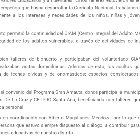
valores ciudadanos y ambientales. Estos talleres estuvieron aline
sempeños que busca desarrollar la Currículo Nacional, trabajando
ente a los intereses y necesidades de los niños, niñas y jóve
to permitió la continuidad del CIAM (Centro Integral del Adulto Ma
egridad de los adultos vulnerables, a través de actividades de int
bían talleres de biohuerto y participaban del voluntariado CI
ealizaban visitas domiciliarias. Además de esto, los adultos g
ción de fechas cívicas y de onomásticos; espacios considerado
 el convenio del Programa Gran Amauta, donde participa la municip
e La Cruz y CETPRO Santa Ana; beneficiando con talleres gra
ica personal.
as en coordinación con Alberto Magallanes Mendoza, por lo que
ersona que estuvo siempre dispuesto al diálogo, a contribuir para
nes educativas de nuestro distrito.