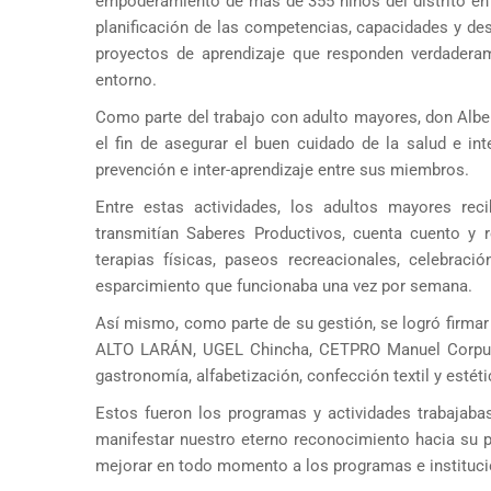
empoderamiento de más de 355 niños del distrito en 
planificación de las competencias, capacidades y de
proyectos de aprendizaje que responden verdaderam
entorno.
Como parte del trabajo con adulto mayores, don Alber
el fin de asegurar el buen cuidado de la salud e int
prevención e inter-aprendizaje entre sus miembros.
Entre estas actividades, los adultos mayores reci
transmitían Saberes Productivos, cuenta cuento y r
terapias físicas, paseos recreacionales, celebra
esparcimiento que funcionaba una vez por semana.
Así mismo, como parte de su gestión, se logró firmar
ALTO LARÁN, UGEL Chincha, CETPRO Manuel Corpus D
gastronomía, alfabetización, confección textil y estét
Estos fueron los programas y actividades trabajab
manifestar nuestro eterno reconocimiento hacia su p
mejorar en todo momento a los programas e institucio