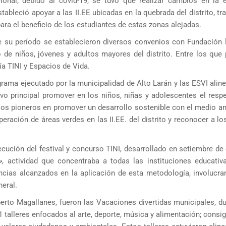
ional, debido al covid-19, se tuvo que realizar cambios en la e
ableció apoyar a las II.EE ubicadas en la quebrada del distrito, t
ra el beneficio de los estudiantes de estas zonas alejadas.
te su período se establecieron diversos convenios con Fundación l
io de niños, jóvenes y adultos mayores del distrito. Entre los qu
 TINI y Espacios de Vida.
ograma ejecutado por la municipalidad de Alto Larán y las ESVI alin
principal promover en los niños, niñas y adolescentes el respe
los pioneros en promover un desarrollo sostenible con el medio am
ración de áreas verdes en las II.EE. del distrito y reconocer a lo
cución del festival y concurso TINI, desarrollado en setiembre de
»
, actividad que concentraba a todas las instituciones educativ
encias alcanzados en la aplicación de esta metodología, involucra
neral.
berto Magallanes, fueron las Vacaciones divertidas municipales, du
1 talleres enfocados al arte, deporte, música y alimentación; consi