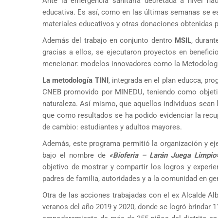
Ante la emergencia sanitaria decretada a nivel nac
educativa. Es así, como en las últimas semanas se est
materiales educativos y otras donaciones obtenidas pa
Además del trabajo en conjunto dentro
MSIL
, duran
gracias a ellos, se ejecutaron proyectos en benefic
mencionar: modelos innovadores como la Metodología
La metodología TINI
, integrada en el plan educca, pr
CNEB promovido por MINEDU, teniendo como objetivo 
naturaleza. Así mismo, que aquellos individuos sean 
que como resultados se ha podido evidenciar la recupe
de cambio: estudiantes y adultos mayores.
Además, este programa permitió la organización y eje
bajo el nombre de
«Bioferia – Larán Juega Limpio
objetivo de mostrar y compartir los logros y experi
padres de familia, autoridades y a la comunidad en ge
Otra de las acciones trabajadas con el ex Alcalde Al
veranos del año 2019 y 2020, donde se logró brindar 1