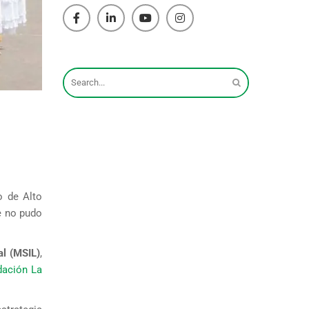
o de Alto
e no pudo
al (MSIL)
,
dación La