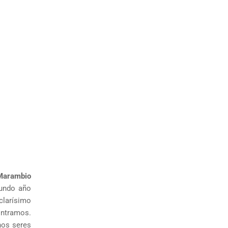
Marambio
gundo año
clarísimo
ontramos.
Unos seres