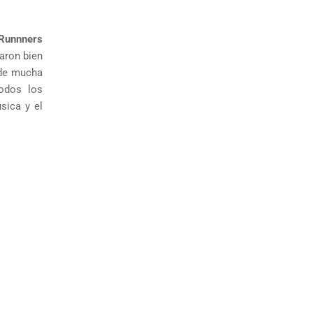
Runnners
jaron bien
 de mucha
todos los
sica y el