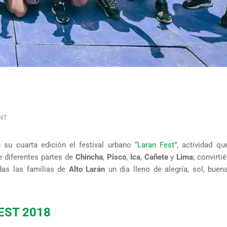
NT
 su cuarta edición el festival urbano
“Laran Fest”
, actividad qu
 diferentes partes de
Chincha
,
Pisco
,
Ica
,
Cañete
y
Lima
; convirt
das las familias de
Alto Larán
un día lleno de alegría, sol, buen
EST 2018