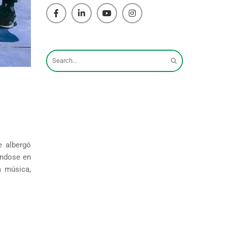
e albergó
iéndose en
a música,