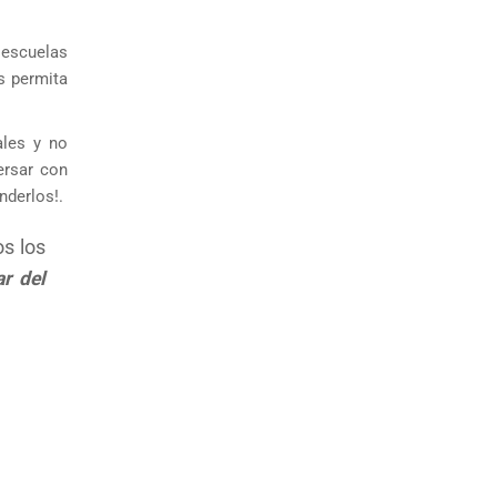
 escuelas
s permita
ales y no
ersar con
nderlos!.
s los
r del