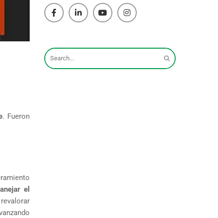
e
. Fueron
ramiento
nejar el
 revalorar
avanzando