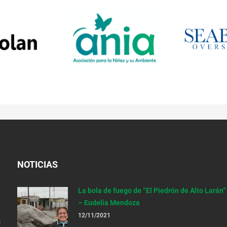
NOTICIAS
La bola de fuego de “El Piedrón de Alto Larán”
– Eudelia Mendoza
12/11/2021
o