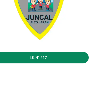
I.E. N° 417