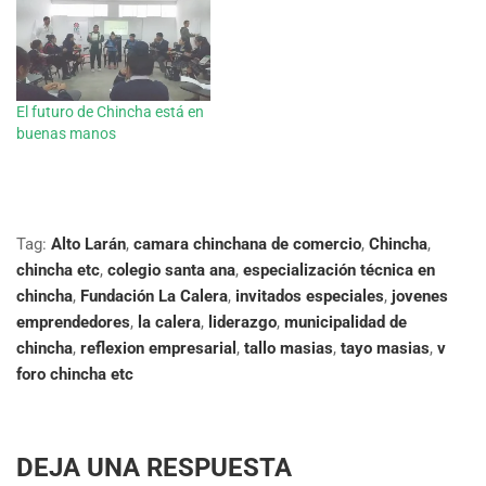
El futuro de Chincha está en
buenas manos
Tag:
Alto Larán
,
camara chinchana de comercio
,
Chincha
,
chincha etc
,
colegio santa ana
,
especialización técnica en
chincha
,
Fundación La Calera
,
invitados especiales
,
jovenes
emprendedores
,
la calera
,
liderazgo
,
municipalidad de
chincha
,
reflexion empresarial
,
tallo masias
,
tayo masias
,
v
foro chincha etc
DEJA UNA RESPUESTA