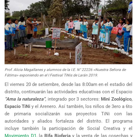
Prof. Alicia Magallanes y alumnos de la I.E. N° 22226 «Nuestra Señora de
Fátima» exponiendo en el I Festival TiNis de Larán 2019.
El viernes 20 de setiembre, desde las 8:00am en el estadio del
distrito, continuarán las actividades educativas con el Espacio
“Ama la naturaleza”
, integrado por 3 sectores:
Mini Zoológico
,
Espacio TiNi
y el Arenero. Así también, los niños de 3ero a 6to
de primaria socializarán sus proyectos TiNi con las
autoridades y aliados fortaleza del distrito. El programa
incluye también la participación de Social Creativa y el
Movimiento D1
, la
Rifa Bioferia
y la venta de las cosechas y