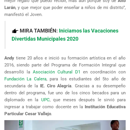
mejor regalo que puedo recibir, más aún porque soy de
Alto
Larán
, y que mejor que poder enseñar a niños de mi distrito”,
manifestó el Joven.
MIRA TAMBIÉN:
Iniciamos las Vacaciones
Divertidas Municipales 2020
Andy
tiene 20 años e inició su formación artística en el año
2016, siendo parte del Programa de Formación Integral que
desarrolló la
Asociación Cultural D1
en coordinación con
Fundación La Calera
, para los estudiantes del 5to año de
secundaria de la
IE. Ciro Alegría
. Gracias a su desempeño
dentro del programa, fue uno de los cinco becados para un
diplomado en la
UPC
, que meses después le sirvió para
ingresar a trabajar como docente en la
Institución Educativa
Particular Cesar Vallejo
.