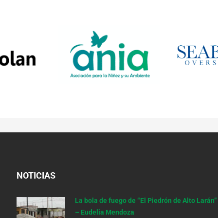
NOTICIAS
La bola de fuego de “El Piedrón de Alto Larán”
– Eudelia Mendoza