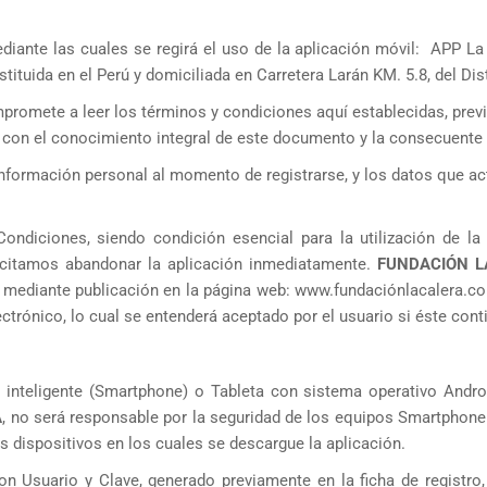
ante las cuales se regirá el uso de la aplicación móvil: APP La C
tituida en el Perú y domiciliada en Carretera Larán KM. 5.8, del Dis
romete a leer los términos y condiciones aquí establecidas, previa
a con el conocimiento integral de este documento y la consecuente 
formación personal al momento de registrarse, y los datos que actua
ndiciones, siendo condición esencial para la utilización de l
icitamos abandonar la aplicación inmediatamente.
FUNDACIÓN 
n mediante publicación en la página web: www.fundaciónlacalera.co
trónico, lo cual se entenderá aceptado por el usuario si éste contin
 inteligente (Smartphone) o Tableta con sistema operativo Androi
A
, no será responsable por la seguridad de los equipos Smartphone 
los dispositivos en los cuales se descargue la aplicación.
n Usuario y Clave, generado previamente en la ficha de registro,