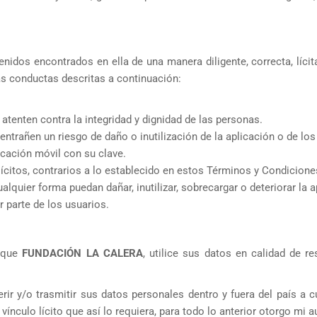
tenidos encontrados en ella de una manera diligente, correcta, líc
as conductas descritas a continuación:
tenten contra la integridad y dignidad de las personas.
entrañen un riesgo de daño o inutilización de la aplicación o de lo
icación móvil con su clave.
s ilícitos, contrarios a lo establecido en estos Términos y Condicion
alquier forma puedan dañar, inutilizar, sobrecargar o deteriorar la 
r parte de los usuarios.
a que
FUNDACIÓN LA CALERA
, utilice sus datos en calidad de r
ferir y/o trasmitir sus datos personales dentro y fuera del país 
ínculo lícito que así lo requiera, para todo lo anterior otorgo mi 